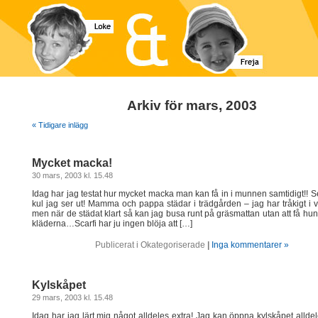
Arkiv för mars, 2003
« Tidigare inlägg
Mycket macka!
30 mars, 2003 kl. 15.48
Idag har jag testat hur mycket macka man kan få in i munnen samtidigt!! S
kul jag ser ut! Mamma och pappa städar i trädgården – jag har tråkigt 
men när de städat klart så kan jag busa runt på gräsmattan utan att få hu
kläderna…Scarfi har ju ingen blöja att […]
Publicerat i Okategoriserade
|
Inga kommentarer »
Kylskåpet
29 mars, 2003 kl. 15.48
Idag har jag lärt mig något alldeles extra! Jag kan öppna kylskåpet alldele