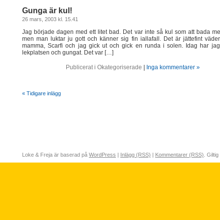
Gunga är kul!
26 mars, 2003 kl. 15.41
Jag började dagen med ett litet bad. Det var inte så kul som att bada 
men man luktar ju gott och känner sig fin iallafall. Det är jättefint väde
mamma, Scarfi och jag gick ut och gick en runda i solen. Idag har jag
lekplatsen och gungat. Det var […]
Publicerat i Okategoriserade
|
Inga kommentarer »
« Tidigare inlägg
Loke & Freja är baserad på
WordPress
|
Inlägg (RSS)
|
Kommentarer (RSS)
. Giltig