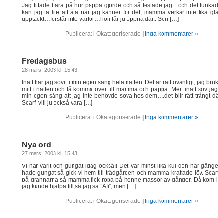
Jag tittade bara på hur pappa gjorde och så testade jag…och det funka
kan jag ta lite att äta när jag känner för det, mamma verkar inte lika gl
upptäckt…förstår inte varför…hon får ju öppna där.. Sen […]
Publicerat i Okategoriserade
|
Inga kommentarer »
Fredagsbus
28 mars, 2003 kl. 15.43
Inatt har jag sovit i min egen säng hela natten. Det är rätt ovanligt, jag br
mitt i natten och få komma över till mamma och pappa. Men inatt sov jag 
min egen säng att jag inte behövde sova hos dem….det blir rätt trångt dä
Scarfi vill ju också vara […]
Publicerat i Okategoriserade
|
Inga kommentarer »
Nya ord
27 mars, 2003 kl. 15.43
Vi har varit och gungat idag också!! Det var minst lika kul den här gånge
hade gungat så gick vi hem till trädgården och mamma krattade löv. Scarf
på grannarna så mamma fick ropa på henne massor av gånger. Då kom ja
jag kunde hjälpa till,så jag sa ”Afi”, men […]
Publicerat i Okategoriserade
|
Inga kommentarer »