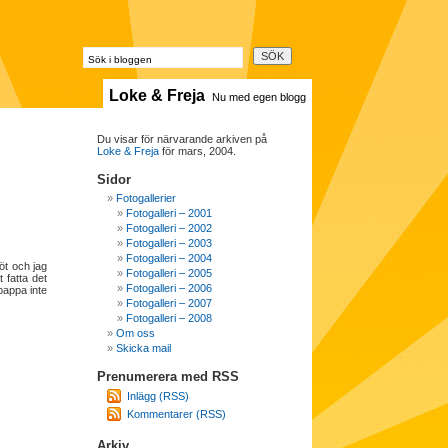
Loke & Freja
Nu med egen blogg
Du visar för närvarande arkiven på
Loke & Freja
för mars, 2004.
Sidor
Fotogallerier
Fotogalleri – 2001
Fotogalleri – 2002
Fotogalleri – 2003
Fotogalleri – 2004
öt och jag
Fotogalleri – 2005
 fatta det
Fotogalleri – 2006
pappa inte
Fotogalleri – 2007
Fotogalleri – 2008
Om oss
Skicka mail
Prenumerera med RSS
Inlägg (RSS)
Kommentarer (RSS)
Arkiv